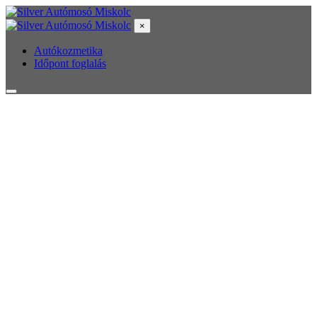
×
Autókozmetika
Időpont foglalás