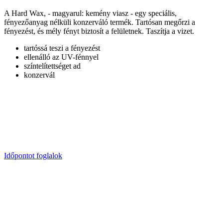
A Hard Wax, - magyarul: kemény viasz - egy speciális,
fényezőanyag nélküli konzerváló termék. Tartósan megőrzi a
fényezést, és mély fényt biztosít a felületnek. Taszítja a vizet.
tartóssá teszi a fényezést
ellenálló az UV-fénnyel
színtelítettséget ad
konzervál
Időpontot foglalok