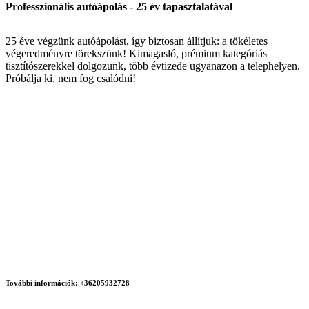
Professzionális autóápolás - 25 év tapasztalatával
25 éve végzünk autóápolást, így biztosan állítjuk: a tökéletes
végeredményre törekszünk! Kimagasló, prémium kategóriás
tisztítószerekkel dolgozunk, több évtizede ugyanazon a telephelyen.
Próbálja ki, nem fog csalódni!
További információk:
+36205932728