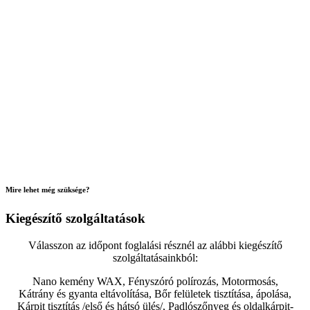
Mire lehet még szüksége?
Kiegészítő szolgáltatások
Válasszon az időpont foglalási résznél az alábbi kiegészítő
szolgáltatásainkból:
Nano kemény WAX, Fényszóró polírozás, Motormosás,
Kátrány és gyanta eltávolítása, Bőr felületek tisztítása, ápolása,
Kárpit tisztítás /első és hátsó ülés/, Padlószőnyeg és oldalkárpit-