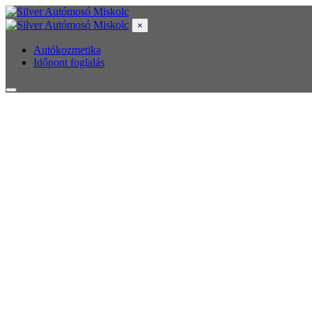
×
Autókozmetika
Időpont foglalás