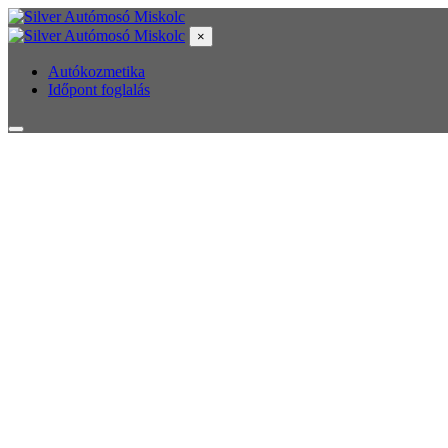
×
Autókozmetika
Időpont foglalás